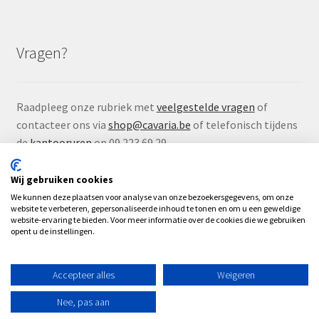
Vragen?
Raadpleeg onze rubriek met
veelgestelde vragen
of
contacteer ons via
shop@cavaria.be
of telefonisch tijdens
de
kantooruren
op 09 223 69 29.
Wij gebruiken cookies
We kunnen deze plaatsen voor analyse van onze bezoekersgegevens, om onze
website te verbeteren, gepersonaliseerde inhoud te tonen en om u een geweldige
website-ervaring te bieden. Voor meer informatie over de cookies die we gebruiken
© Çavaria Webshop 2026
opent u de instellingen.
.
Accepteer alles
Weigeren
0
Nee, pas aan
Zoeken
Zoeken