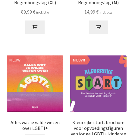
Regenboogvlag (XL)
Regenboogvlag (M)
89,99
€
14,99
€
incl. btw
incl. btw
NIEUW!
NIEUW!
Alles wat je wilde weten
Kleurrijke start: brochure
over LGBTI+
voor opvoedingsfiguren
van jonge LGBTI+ kinderen