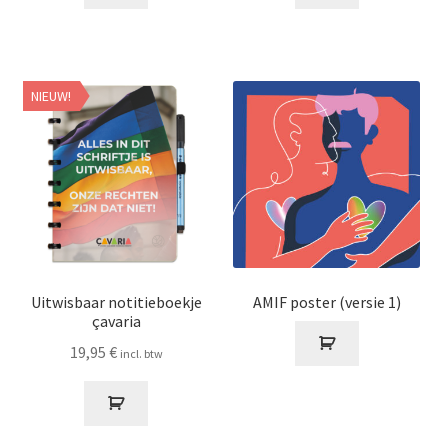
NIEUW!
Uitwisbaar notitieboekje
AMIF poster (versie 1)
çavaria
19,95
€
incl. btw