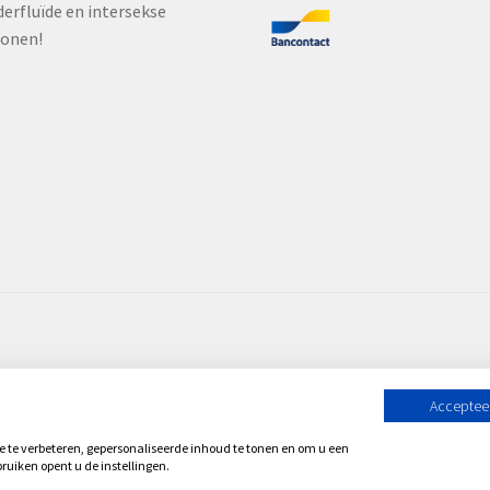
erfluïde en intersekse
sonen!
Accepteer
te verbeteren, gepersonaliseerde inhoud te tonen en om u een
ruiken opent u de instellingen.