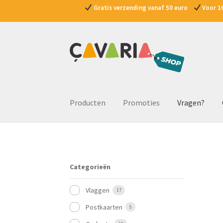
Gratis verzending vanaf 50 euro
Voor 16
Ga
Ga
door
naar
naar
de
navigatie
inhoud
Producten
Promoties
Vragen?
Categorieën
Vlaggen
17
Postkaarten
5