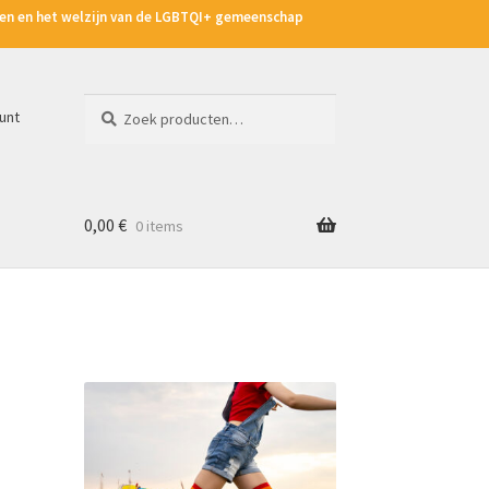
hten en het welzijn van de LGBTQI+ gemeenschap
Zoeken
Zoeken
unt
naar:
0,00
€
0 items