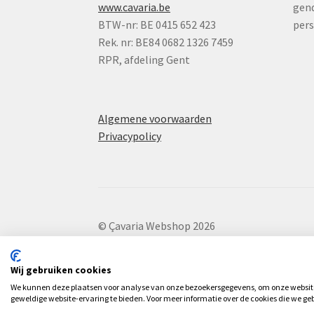
www.cavaria.be
gend
BTW-nr: BE 0415 652 423
per
Rek. nr: BE84 0682 1326 7459
RPR, afdeling Gent
Algemene voorwaarden
Privacypolicy
© Çavaria Webshop 2026
.
Wij gebruiken cookies
We kunnen deze plaatsen voor analyse van onze bezoekersgegevens, om onze website 
geweldige website-ervaring te bieden. Voor meer informatie over de cookies die we geb