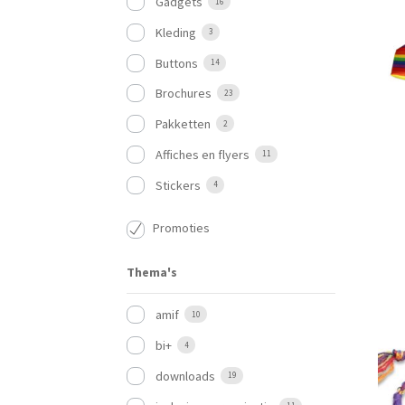
Gadgets
16
Kleding
3
Buttons
14
Brochures
23
Pakketten
2
Affiches en flyers
11
Stickers
4
Promoties
Thema's
amif
10
bi+
4
downloads
19