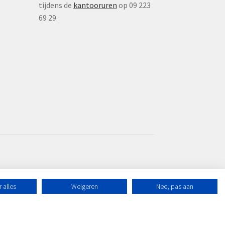
tijdens de
kantooruren
op 09 223
69 29.
 alles
Weigeren
Nee, pas aan