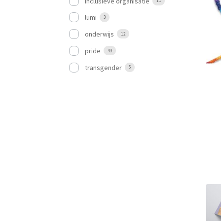
inclusieve organisatie
11
lumi
3
onderwijs
12
pride
43
transgender
5