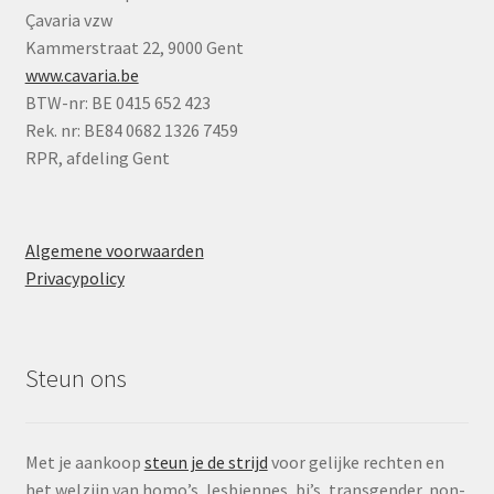
Çavaria vzw
Kammerstraat 22, 9000 Gent
www.cavaria.be
BTW-nr: BE 0415 652 423
Rek. nr: BE84 0682 1326 7459
RPR, afdeling Gent
Algemene voorwaarden
Privacypolicy
Steun ons
Met je aankoop
steun je de strijd
voor gelijke rechten en
het welzijn van homo’s, lesbiennes, bi’s, transgender, non-