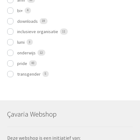
amif
bi+
4
downloads
19
inclusieve organisatie
11
lumi
3
onderwijs
12
pride
43
transgender
5
Çavaria Webshop
Deze webshop is een initiatief van: