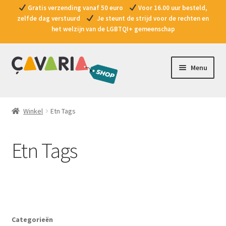
Gratis verzending vanaf 50 euro
Voor 16.00 uur besteld,
zelfde dag verstuurd
Je steunt de strijd voor de rechten en
het welzijn van de LGBTQI+ gemeenschap
Ga
Ga
Menu
door
naar
naar
de
Producten
navigatie
inhoud
Winkel
Etn Tags
Promoties
Etn Tags
Vragen?
Contact
Doe een gift
Categorieën