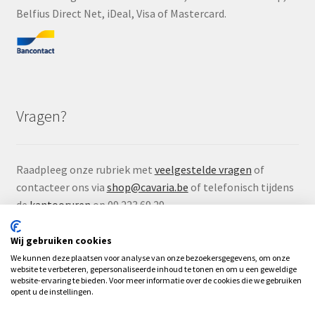
Belfius Direct Net, iDeal, Visa of Mastercard.
Vragen?
Raadpleeg onze rubriek met
veelgestelde vragen
of
contacteer ons via
shop@cavaria.be
of telefonisch tijdens
de
kantooruren
op 09 223 69 29.
Wij gebruiken cookies
We kunnen deze plaatsen voor analyse van onze bezoekersgegevens, om onze
website te verbeteren, gepersonaliseerde inhoud te tonen en om u een geweldige
website-ervaring te bieden. Voor meer informatie over de cookies die we gebruiken
opent u de instellingen.
© Çavaria Webshop 2026
.