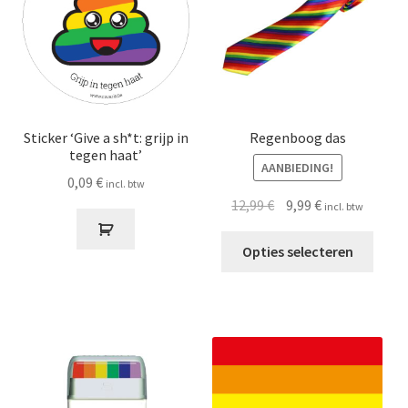
Sticker ‘Give a sh*t: grijp in
Regenboog das
tegen haat’
AANBIEDING!
0,09
€
incl. btw
Oorspronkelijke
Huidige
12,99
€
9,99
€
incl. btw
prijs
prijs
Dit
was:
is:
Opties selecteren
produ
12,99 €.
9,99 €.
heeft
meer
variat
Deze
optie
kan