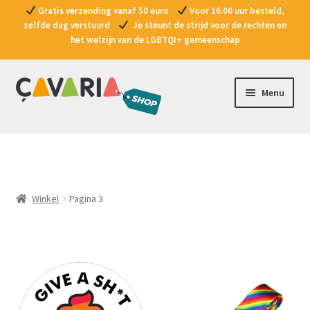
Gratis verzending vanaf 50 euro
Voor 16.00 uur besteld,
zelfde dag verstuurd
Je steunt de strijd voor de rechten en
het welzijn van de LGBTQI+ gemeenschap
Ga
Ga
Menu
door
naar
naar
de
Producten
navigatie
inhoud
Promoties
Winkel
Pagina 3
Vragen?
Contact
Doe een gift