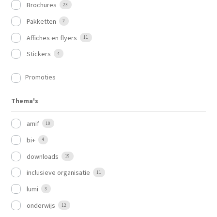
Brochures
23
Pakketten
2
Affiches en flyers
11
Stickers
4
Promoties
Thema's
amif
10
bi+
4
downloads
19
inclusieve organisatie
11
lumi
3
onderwijs
12