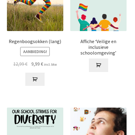
Regenboogsokken (lang)
Affiche ‘Veilige en
inclusieve
AANBIEDING!
schoolomgeving’
Oorspronkelijke
Huidige
12,99
€
9,99
€
incl. btw
prijs
prijs
was:
is:
12,99 €.
9,99 €.