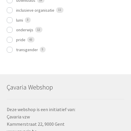
downloads
19
inclusieve organisatie
11
lumi
3
onderwijs
12
pride
43
transgender
5
Çavaria Webshop
Deze webshop is een initiatief van:
Çavaria vzw
Kammerstraat 22, 9000 Gent