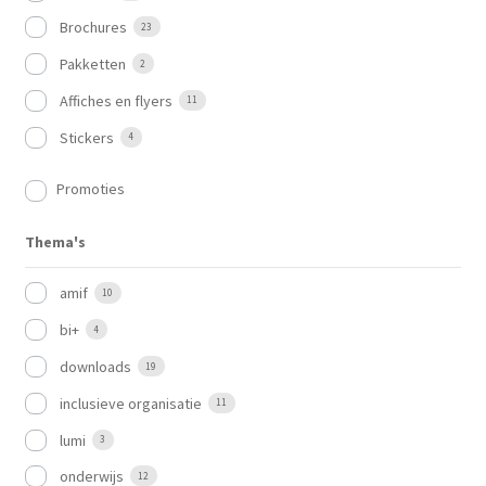
Brochures
23
Pakketten
2
Affiches en flyers
11
Stickers
4
Promoties
Thema's
amif
10
bi+
4
downloads
19
inclusieve organisatie
11
lumi
3
onderwijs
12