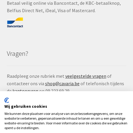
Betaal veilig online via Bancontact, de KBC-betaalknop,
Belfius Direct Net, iDeal, Visa of Mastercard.
Vragen?
Raadpleeg onze rubriek met
veelgestelde vragen
of
contacteer ons via
shop@cavaria.be
of telefonisch tijdens
de
kantooruren
op 09 223 69 29.
Wij gebruiken cookies
We kunnen deze plaatsen voor analyse van onze bezoekersgegevens, om onze
website te verbeteren, gepersonaliseerde inhoud te tonen en om u een geweldige
website-ervaring te bieden. Voor meer informatie over de cookies die we gebruiken
© Çavaria Webshop 2026
opent u de instellingen.