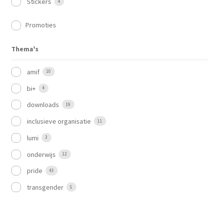
Stickers
4
Promoties
Thema's
amif
10
bi+
4
downloads
19
inclusieve organisatie
11
lumi
3
onderwijs
12
pride
43
transgender
5