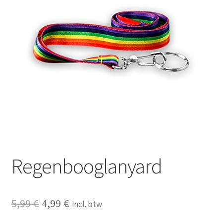
Regenbooglanyard
Oorspronkelijke
Huidige
5,99
€
4,99
€
incl. btw
prijs
prijs