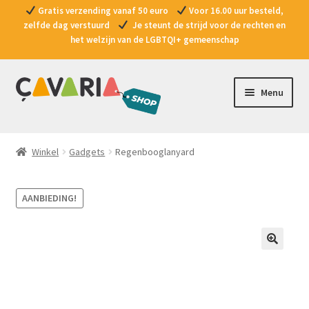
Gratis verzending vanaf 50 euro
Voor 16.00 uur besteld,
zelfde dag verstuurd
Je steunt de strijd voor de rechten en
het welzijn van de LGBTQI+ gemeenschap
Ga
Ga
Menu
door
naar
naar
de
Producten
navigatie
inhoud
Winkel
Gadgets
Regenbooglanyard
Promoties
AANBIEDING!
Vragen?
Contact
Doe een gift