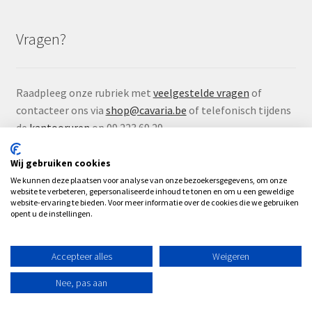
Vragen?
Raadpleeg onze rubriek met
veelgestelde vragen
of
contacteer ons via
shop@cavaria.be
of telefonisch tijdens
de
kantooruren
op 09 223 69 29.
Wij gebruiken cookies
We kunnen deze plaatsen voor analyse van onze bezoekersgegevens, om onze
website te verbeteren, gepersonaliseerde inhoud te tonen en om u een geweldige
website-ervaring te bieden. Voor meer informatie over de cookies die we gebruiken
© Çavaria Webshop 2026
opent u de instellingen.
.
Accepteer alles
Weigeren
0
Nee, pas aan
Zoeken
Zoeken