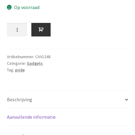
Op voorraad
was:
is:
5,99 €.
4,99 €.
Regenbooglanyard
aantal
Artikelnummer:
CAV1248
Categorie:
Gadgets
Tag:
pride
Beschrijving
Aanvullende informatie