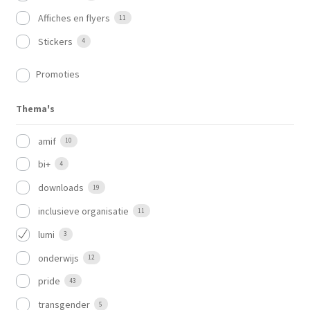
Affiches en flyers
11
Stickers
4
Promoties
Thema's
amif
10
bi+
4
downloads
19
inclusieve organisatie
11
lumi
3
onderwijs
12
pride
43
transgender
5