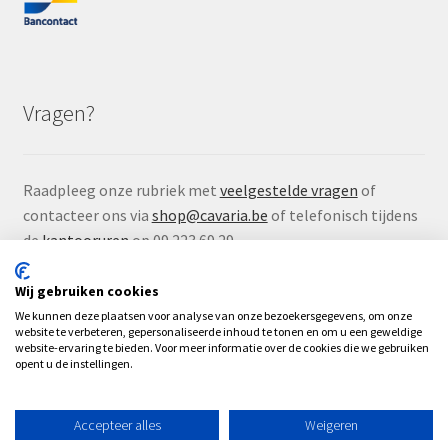
Vragen?
Raadpleeg onze rubriek met
veelgestelde vragen
of
contacteer ons via
shop@cavaria.be
of telefonisch tijdens
de
kantooruren
op 09 223 69 29.
Wij gebruiken cookies
We kunnen deze plaatsen voor analyse van onze bezoekersgegevens, om onze
website te verbeteren, gepersonaliseerde inhoud te tonen en om u een geweldige
website-ervaring te bieden. Voor meer informatie over de cookies die we gebruiken
© Çavaria Webshop 2026
opent u de instellingen.
.
Accepteer alles
Weigeren