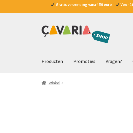
Gratis verzending vanaf 50 euro
Voor 16
Ga
Ga
door
naar
naar
de
navigatie
inhoud
Producten
Promoties
Vragen?
Winkel