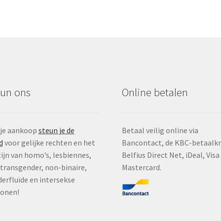
eun ons
Online betalen
 je aankoop
steun je de
Betaal veilig online via
d
voor gelijke rechten en het
Bancontact, de KBC-betaalk
ijn van homo’s, lesbiennes,
Belfius Direct Net, iDeal, Visa
, transgender, non-binaire,
Mastercard.
erfluïde en intersekse
sonen!