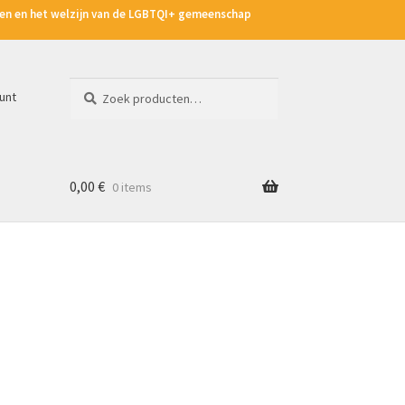
hten en het welzijn van de LGBTQI+ gemeenschap
Zoeken
Zoeken
unt
naar:
0,00
€
0 items