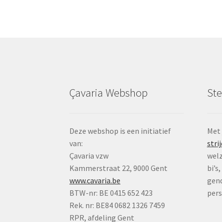
Çavaria Webshop
St
Deze webshop is een initiatief
Met
van:
strij
Çavaria vzw
welz
Kammerstraat 22, 9000 Gent
bi’s
www.cavaria.be
gend
BTW-nr: BE 0415 652 423
per
Rek. nr: BE84 0682 1326 7459
RPR, afdeling Gent