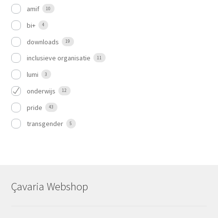
amif
10
bi+
4
downloads
19
inclusieve organisatie
11
lumi
3
onderwijs
12
pride
43
transgender
5
Çavaria Webshop