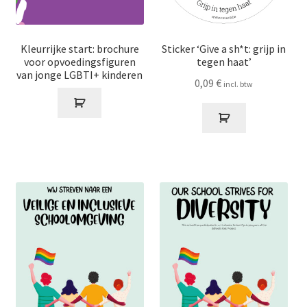
Kleurrijke start: brochure
Sticker ‘Give a sh*t: grijp in
voor opvoedingsfiguren
tegen haat’
van jonge LGBTI+ kinderen
0,09
€
incl. btw