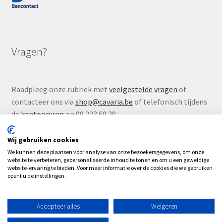
Vragen?
Raadpleeg onze rubriek met
veelgestelde vragen
of
contacteer ons via
shop@cavaria.be
of telefonisch tijdens
de
kantooruren
op 09 223 69 29.
Wij gebruiken cookies
We kunnen deze plaatsen voor analyse van onze bezoekersgegevens, om onze
website te verbeteren, gepersonaliseerde inhoud te tonen en om u een geweldige
website-ervaring te bieden. Voor meer informatie over de cookies die we gebruiken
© Çavaria Webshop 2026
opent u de instellingen.
.
Accepteer alles
Weigeren