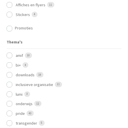
Affiches en flyers
11
Stickers
4
Promoties
Thema's
amif
10
bi+
4
downloads
19
inclusieve organisatie
11
lumi
3
onderwijs
12
pride
43
transgender
5