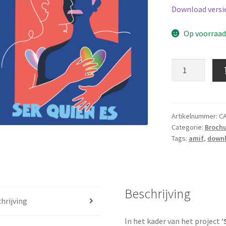
Download versi
Op voorraa
AMIF
Brochure
Spaans
aantal
Artikelnummer:
C
Categorie:
Brochu
Tags:
amif
,
down
Beschrijving
hrijving
In het kader van het project ‘