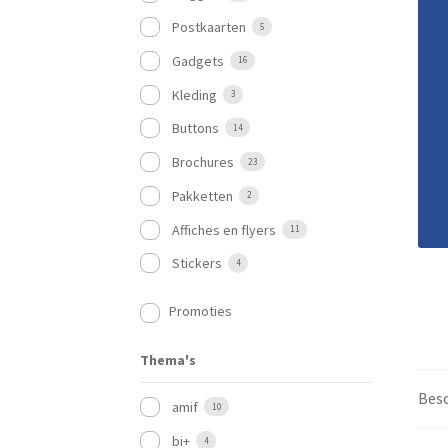
Postkaarten
5
Gadgets
16
Kleding
3
Buttons
14
Brochures
23
Pakketten
2
Affiches en flyers
11
Stickers
4
Promoties
Thema's
Besc
amif
10
bi+
4