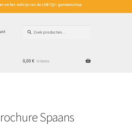
hten en het welzijn van de LGBTQI+ gemeenschap
Zoeken
Zoeken
unt
naar:
0,00
€
0 items
rochure Spaans