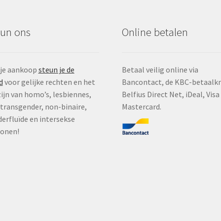
eun ons
Online betalen
 je aankoop
steun je de
Betaal veilig online via
d
voor gelijke rechten en het
Bancontact, de KBC-betaalk
ijn van homo’s, lesbiennes,
Belfius Direct Net, iDeal, Visa
, transgender, non-binaire,
Mastercard.
erfluïde en intersekse
sonen!