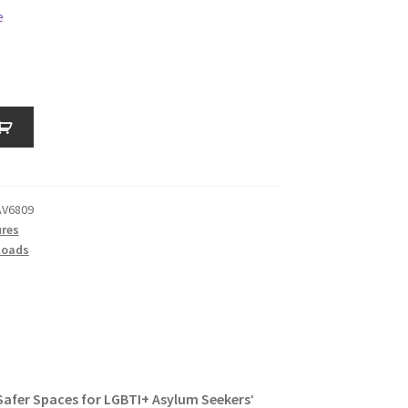
e
d
AV6809
res
loads
Safer Spaces for LGBTI+ Asylum Seekers
‘