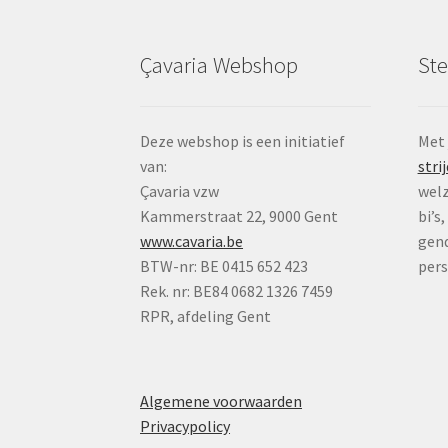
Çavaria Webshop
St
Deze webshop is een initiatief
Met
van:
strij
Çavaria vzw
welz
Kammerstraat 22, 9000 Gent
bi’s
www.cavaria.be
gend
BTW-nr: BE 0415 652 423
per
Rek. nr: BE84 0682 1326 7459
RPR, afdeling Gent
Algemene voorwaarden
Privacypolicy