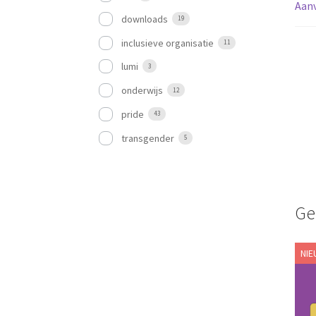
Aanv
downloads
19
inclusieve organisatie
11
lumi
3
onderwijs
12
pride
43
transgender
5
Ge
NIE