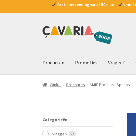
Gratis verzending vanaf 50 euro
Voor 16
Ga
Ga
door
naar
naar
de
navigatie
inhoud
Producten
Promoties
Vragen?
Winkel
Brochures
AMIF Brochure Spaans
Categorieën
Vlaggen
17